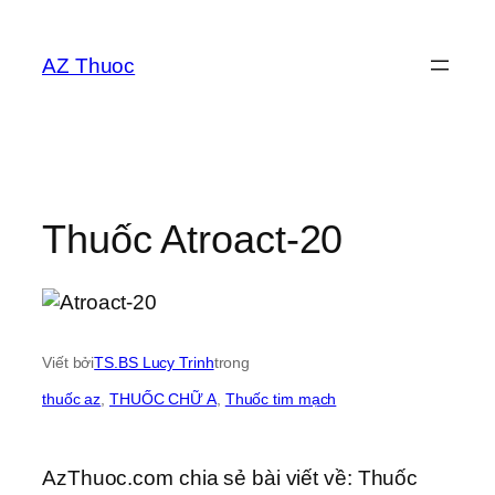
Chuyển
đến
AZ Thuoc
phần
nội
dung
Thuốc Atroact-20
Viết bởi
TS.BS Lucy Trinh
trong
thuốc az
, 
THUỐC CHỮ A
, 
Thuốc tim mạch
AzThuoc.com chia sẻ bài viết về: Thuốc