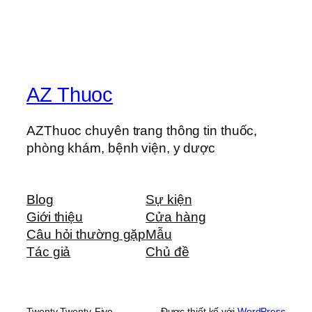
AZ Thuoc
AZThuoc chuyên trang thông tin thuốc,
phòng khám, bệnh viện, y dược
Blog
Sự kiện
Giới thiệu
Cửa hàng
Câu hỏi thường gặp
Mẫu
Tác giả
Chủ đề
Twenty Twenty-Five
Được thiết kế với
WordPress