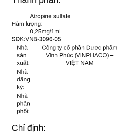
Thành phần:
Atropine sulfate
Hàm lượng:
0,25mg/1ml
SĐK:
VNB-3096-05
Nhà
Công ty cổ phần Dược phẩm
sản
Vĩnh Phúc (VINPHACO) –
xuất:
VIỆT NAM
Nhà
đăng
ký:
Nhà
phân
phối:
Chỉ định: