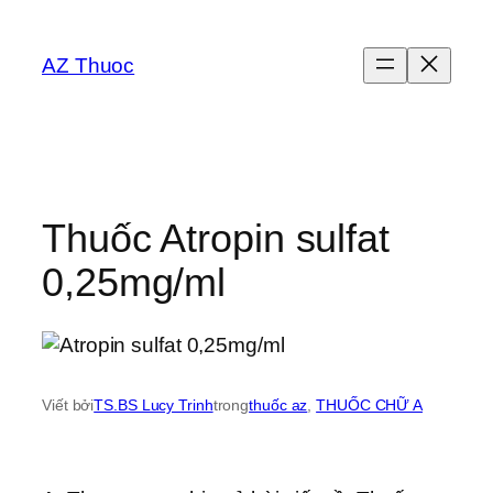
Chuyển
đến
AZ Thuoc
phần
nội
dung
Thuốc Atropin sulfat
0,25mg/ml
Viết bởi
TS.BS Lucy Trinh
trong
thuốc az
, 
THUỐC CHỮ A