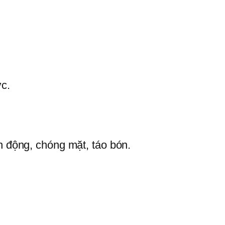
ực.
ch động, chóng mặt, táo bón.