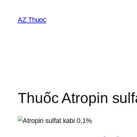
Chuyển
đến
AZ Thuoc
phần
nội
dung
Thuốc Atropin sulf