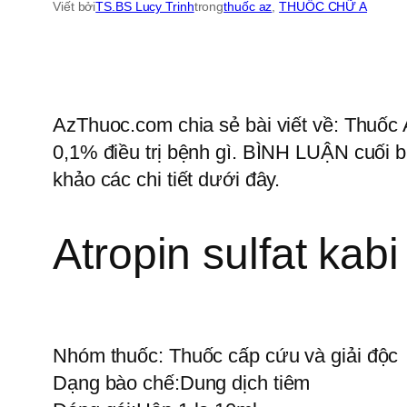
Viết bởi
TS.BS Lucy Trinh
trong
thuốc az
, 
THUỐC CHỮ A
AzThuoc.com chia sẻ bài viết về: Thuốc A
0,1% điều trị bệnh gì. BÌNH LUẬN cuối b
khảo các chi tiết dưới đây.
Atropin sulfat kab
Nhóm thuốc:
Thuốc cấp cứu và giải độc
Dạng bào chế:
Dung dịch tiêm