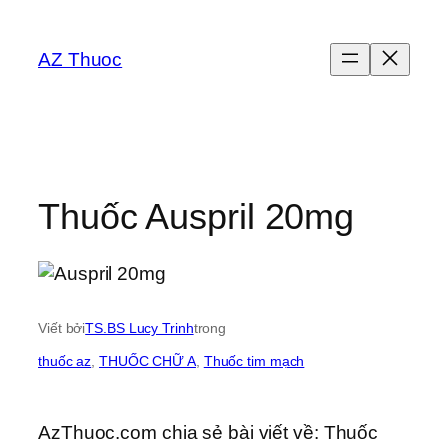
Chuyển
đến
AZ Thuoc
phần
nội
dung
Thuốc Auspril 20mg
Viết bởi
TS.BS Lucy Trinh
trong
thuốc az
, 
THUỐC CHỮ A
, 
Thuốc tim mạch
AzThuoc.com chia sẻ bài viết về: Thuốc