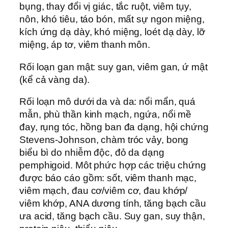
bụng, thay đổi vị giác, tắc ruột, viêm tụy,
nôn, khó tiêu, táo bón, mất sự ngon miệng,
kích ứng dạ dày, khó miệng, loét dạ dày, lỡ
miệng, áp tơ, viêm thanh môn.
Rối loạn gan mật: suy gan, viêm gan, ứ mật
(kể cả vàng da).
Rối loạn mô dưới da và da: nổi mẩn, quá
mẫn, phù thần kinh mạch, ngứa, nổi mề
đay, rụng tóc, hồng ban đa dạng, hội chứng
Stevens-Johnson, chàm tróc vảy, bong
biểu bì do nhiễm độc, đỏ da dạng
pemphigoid. Môt phức hợp các triệu chứng
được báo cáo gồm: sốt, viêm thanh mạc,
viêm mạch, đau cơ/viêm cơ, đau khớp/
viêm khớp, ANA dương tính, tăng bạch cầu
ưa acid, tăng bạch cầu. Suy gan, suy thận,