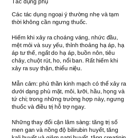
Tác dụng phụ
Các tác dụng ngoại ý thường nhẹ và tạm
thời không cần ngưng thuốc.
Hiếm khi xảy ra choáng váng, nhức đầu,
mệt mỏi và suy yếu, thỉnh thoảng hạ áp, hạ
áp tư thế, ngất do hạ áp, buồn nôn, tiêu
chảy, chuột rút, ho, nổi ban. Rất hiếm khi
xảy ra suy thận, thiểu niệu.
Mẫn cảm: phù thần kinh mạch có thể xảy ra
dưới dạng phù mặt, môi, lưỡi, hầu, họng và
tứ chi; trong những trường hợp này, ngưng
thuốc và điều trị hỗ trợ ngay.
Những thay đổi cận lâm sàng: tăng trị số
men gan và nồng độ bilirubin huyết, tăng
kali huyết và giảm natri huyết, tăng creatinin