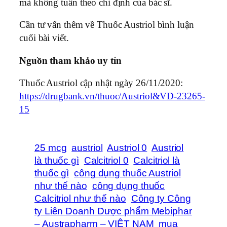
mà không tuân theo chỉ định của bác sĩ.
Cần tư vấn thêm về Thuốc Austriol bình luận
cuối bài viết.
Nguồn tham khảo uy tín
Thuốc Austriol cập nhật ngày 26/11/2020:
https://drugbank.vn/thuoc/Austriol&VD-23265-
15
25 mcg
austriol
Austriol 0
Austriol
là thuốc gì
Calcitriol 0
Calcitriol là
thuốc gì
công dụng thuốc Austriol
như thế nào
công dụng thuốc
Calcitriol như thế nào
Công ty Công
ty Liên Doanh Dược phẩm Mebiphar
– Austrapharm – VIỆT NAM
mua