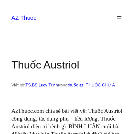
Chuyển
đến
AZ Thuoc
phần
nội
dung
Thuốc Austriol
Viết bởi
TS.BS Lucy Trinh
trong
thuốc az
, 
THUỐC CHỮ A
AzThuoc.com chia sẻ bài viết về: Thuốc Austriol
công dụng, tác dụng phụ – liều lượng, Thuốc
Austriol điều trị bệnh gì. BÌNH LUẬN cuối bài