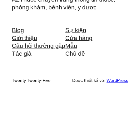
phòng khám, bệnh viện, y dược
Blog
Sự kiện
Giới thiệu
Cửa hàng
Câu hỏi thường gặp
Mẫu
Tác giả
Chủ đề
Twenty Twenty-Five
Được thiết kế với
WordPress