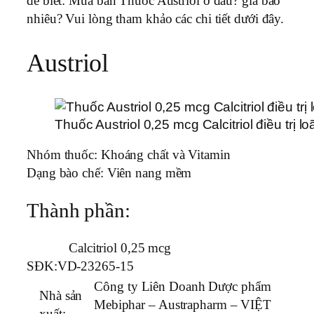
để biết: Mua bán Thuốc Austriol ở đâu? giá bao
nhiêu? Vui lòng tham khảo các chi tiết dưới đây.
Austriol
Thuốc Austriol 0,25 mcg Calcitriol điều trị 
Nhóm thuốc:
Khoáng chất và Vitamin
Dạng bào chế:
Viên nang mềm
Thành phần:
Calcitriol 0,25 mcg
SĐK:
VD-23265-15
Công ty Liên Doanh Dược phẩm
Nhà sản
Mebiphar – Austrapharm – VIỆT
xuất: