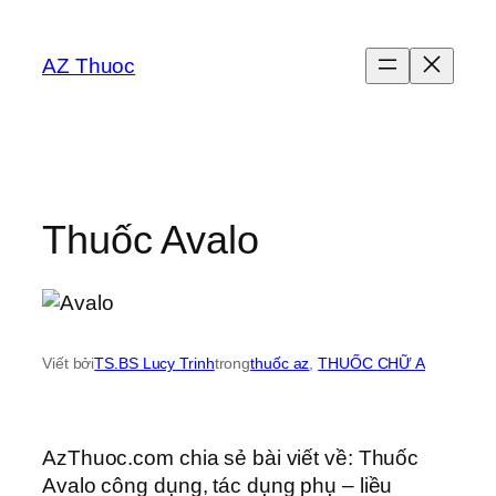
Chuyển
đến
AZ Thuoc
phần
nội
dung
Thuốc Avalo
Viết bởi
TS.BS Lucy Trinh
trong
thuốc az
, 
THUỐC CHỮ A
AzThuoc.com chia sẻ bài viết về: Thuốc
Avalo công dụng, tác dụng phụ – liều