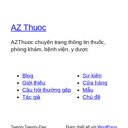
AZ Thuoc
AZThuoc chuyên trang thông tin thuốc,
phòng khám, bệnh viện, y dược
Blog
Sự kiện
Giới thiệu
Cửa hàng
Câu hỏi thường gặp
Mẫu
Tác giả
Chủ đề
Twenty Twenty-Five
Được thiết kế với
WordPress