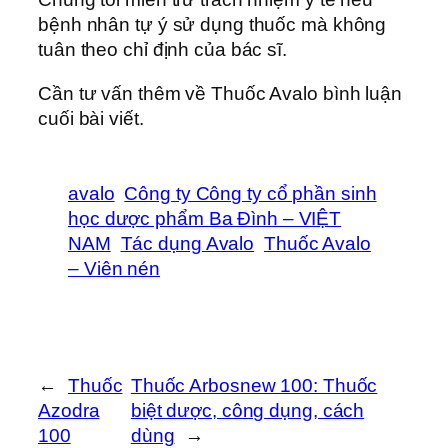
bệnh nhân tự ý sử dụng thuốc mà không
tuân theo chỉ định của bác sĩ.
Cần tư vấn thêm về Thuốc Avalo bình luận
cuối bài viết.
avalo
Công ty Công ty cổ phần sinh
học dược phẩm Ba Đình – VIỆT
NAM
Tác dụng Avalo
Thuốc Avalo
– Viên nén
←
Thuốc
Thuốc Arbosnew 100: Thuốc
Azodra
biệt dược, công dụng, cách
100
dùng
→