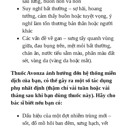
sau lưng, buồn nôn và nôn
Suy nghĩ bất thường – sợ hãi, hoang
tưởng, cảm thấy buồn hoặc tuyệt vọng, ý
nghĩ làm tổn thương bản thân hoặc người
khác
Các vấn đề về gan – sưng tấy quanh vùng
giữa, đau bụng trên, mệt mỏi bất thường,
chán ăn, nước tiểu sẫm màu, phân màu đất
sét, vàng da (vàng da hoặc mắt).
Thuốc Avonza ảnh hưởng đến hệ thống miễn
dịch của bạn, có thể gây ra một số tác dụng
phụ nhất định (thậm chí vài tuần hoặc vài
tháng sau khi bạn dùng thuốc này). Hãy cho
bác sĩ biết nếu bạn có:
Dấu hiệu của một đợt nhiễm trùng mới –
sốt, đổ mồ hôi ban đêm, sưng hạch, vết