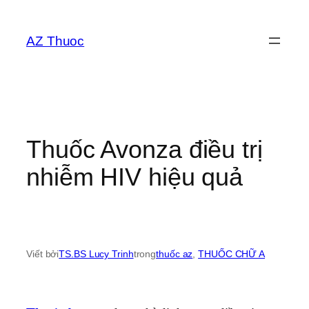
Chuyển
đến
AZ Thuoc
phần
nội
dung
Thuốc Avonza điều trị
nhiễm HIV hiệu quả
Viết bởi
TS.BS Lucy Trinh
trong
thuốc az
, 
THUỐC CHỮ A