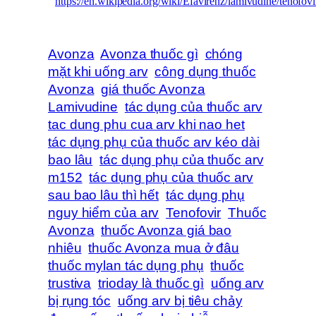
https://en.wikipedia.org/wiki/Efavirenz/lamivudine/tenofovi
Avonza
Avonza thuốc gì
chóng
mặt khi uống arv
công dụng thuốc
Avonza
giá thuốc Avonza
Lamivudine
tác dụng của thuốc arv
tac dung phu cua arv khi nao het
tác dụng phụ của thuốc arv kéo dài
bao lâu
tác dụng phụ của thuốc arv
m152
tác dụng phụ của thuốc arv
sau bao lâu thì hết
tác dụng phụ
nguy hiểm của arv
Tenofovir
Thuốc
Avonza
thuốc Avonza giá bao
nhiêu
thuốc Avonza mua ở đâu
thuốc mylan tác dụng phụ
thuốc
trustiva
trioday là thuốc gì
uống arv
bị rụng tóc
uống arv bị tiêu chảy