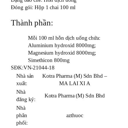
Dạng bào chế:
Hỗn dịch uống
Đóng gói:
Hộp 1 chai 100 ml
Thành phần:
Mỗi 100 ml hỗn dịch uống chứa:
Aluminium hydroxid 8000mg;
Magnesium hydroxid 8000mg;
Simethicon 800mg
SĐK:
VN-21044-18
Nhà sản
Kotra Pharma (M) Sdn Bhd –
xuất:
MA LAI XI A
Nhà
Kotra Pharma (M) Sdn Bhd
đăng ký:
Nhà
phân
azthuoc
phối: