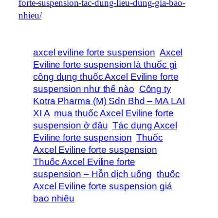
forte-suspension-tac-dung-lieu-dung-gia-bao-
nhieu/
axcel eviline forte suspension
Axcel
Eviline forte suspension là thuốc gì
công dụng thuốc Axcel Eviline forte
suspension như thế nào
Công ty
Kotra Pharma (M) Sdn Bhd – MA LAI
XI A
mua thuốc Axcel Eviline forte
suspension ở đâu
Tác dụng Axcel
Eviline forte suspension
Thuốc
Axcel Eviline forte suspension
Thuốc Axcel Eviline forte
suspension – Hỗn dịch uống
thuốc
Axcel Eviline forte suspension giá
bao nhiêu