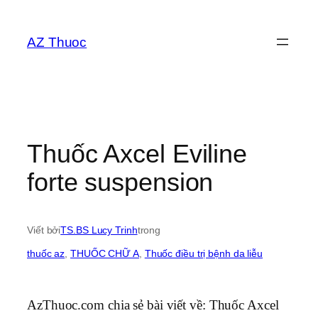
Chuyển
đến
AZ Thuoc
phần
nội
dung
Thuốc Axcel Eviline
forte suspension
Viết bởi
TS.BS Lucy Trinh
trong
thuốc az
, 
THUỐC CHỮ A
, 
Thuốc điều trị bệnh da liễu
AzThuoc.com chia sẻ bài viết về: Thuốc Axcel