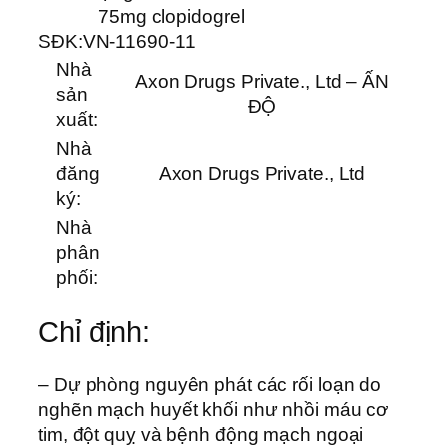
75mg clopidogrel
SĐK:
VN-11690-11
Nhà
Axon Drugs Private., Ltd – ẤN
sản
ĐỘ
xuất:
Nhà
đăng
Axon Drugs Private., Ltd
ký:
Nhà
phân
phối:
Chỉ định:
– Dự phòng nguyên phát các rối loạn do
nghẽn mạch huyết khối như nhồi máu cơ
tim, đột quỵ và bệnh động mạch ngoại