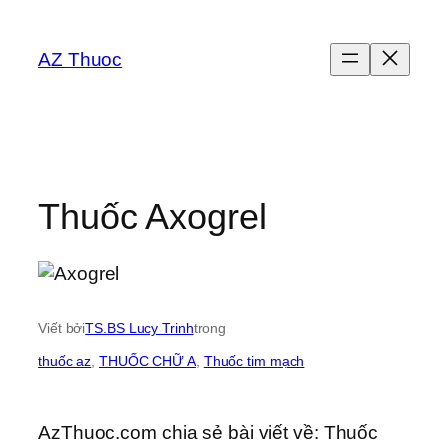
Chuyển
đến
AZ Thuoc
phần
nội
dung
Thuốc Axogrel
Viết bởi
TS.BS Lucy Trinh
trong
thuốc az
, 
THUỐC CHỮ A
, 
Thuốc tim mạch
AzThuoc.com chia sẻ bài viết về: Thuốc