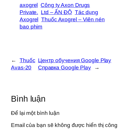
axogrel
Công ty Axon Drugs
Private.
Ltd – ẤN ĐỘ
Tác dụng
Axogrel
Thuốc Axogrel – Viên nén
bao phim
←
Thuốc
Центр обучения Google Play
Avas-20
Cправка Google Play
→
Bình luận
Để lại một bình luận
Email của bạn sẽ không được hiển thị công