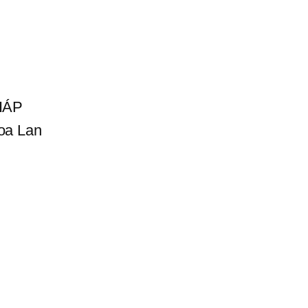
HÁP
oa Lan