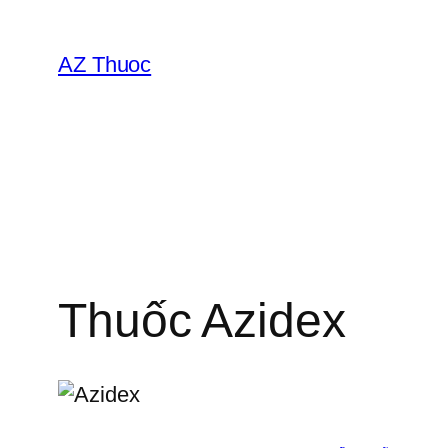
Chuyển
đến
AZ Thuoc
phần
nội
dung
Thuốc Azidex