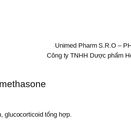
Unimed Pharm S.R.O – P
Công ty TNHH Dược phẩm H
amethasone
 glucocorticoid tổng hợp.