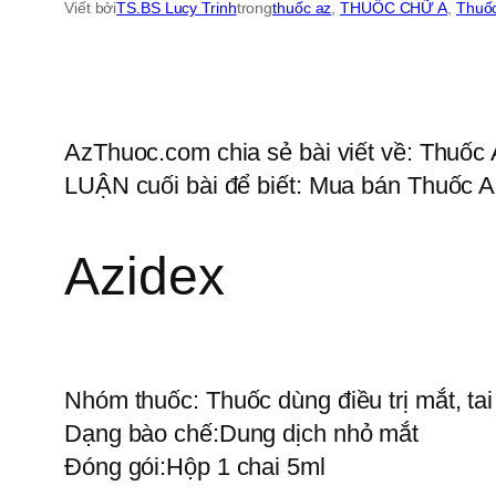
Viết bởi
TS.BS Lucy Trinh
trong
thuốc az
, 
THUỐC CHỮ A
, 
Thuốc
AzThuoc.com chia sẻ bài viết về: Thuốc 
LUẬN cuối bài để biết: Mua bán Thuốc Az
Azidex
Nhóm thuốc:
Thuốc dùng điều trị mắt, ta
Dạng bào chế:
Dung dịch nhỏ mắt
Đóng gói:
Hộp 1 chai 5ml