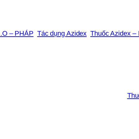
R.O – PHÁP
Tác dụng Azidex
Thuốc Azidex – 
Thu