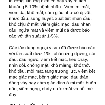
thường. Những biến cố này xảy ra trên
khoảng 5-10% bệnh nhân : Viêm mi mắt,
viêm da, khô mắt, cảm giác như có dị vật,
nhức đầu, sung huyết, xuất tiết nhãn cầu,
khó chịu ở mắt, viêm giác mạc, đau nhãn
cầu, ngứa mắt và viêm mũi đã được báo
cáo với tần suất từ 1-5%.
Các tác dụng ngoại ý sau đã được báo cáo
với tần suất dưới 1% : phản ứng dị ứng, sói
đầu, đau ngực, viêm kết mạc, tiêu chảy,
nhìn đôi, chóng mặt, khô miệng, khó thở,
khó tiêu, mỏi mắt, tăng trương lực, viêm kết
mạc giác mạc, bệnh giác mạc, đau thận,
đóng vảy hay cảm giác dính ở mi mắt, buồn
nôn, viêm họng, chảy nước mắt và nổi mề
đay.