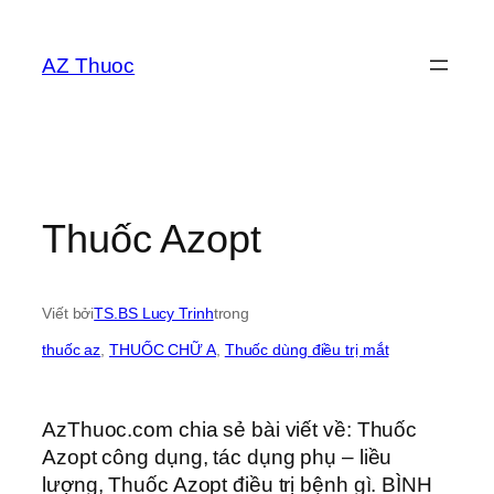
Chuyển
đến
AZ Thuoc
phần
nội
dung
Thuốc Azopt
Viết bởi
TS.BS Lucy Trinh
trong
thuốc az
, 
THUỐC CHỮ A
, 
Thuốc dùng điều trị mắt
AzThuoc.com chia sẻ bài viết về: Thuốc
Azopt công dụng, tác dụng phụ – liều
lượng, Thuốc Azopt điều trị bệnh gì. BÌNH