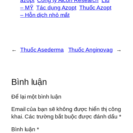
azopt
Công ty Alcon Research
Ltd
– MỸ
Tác dụng Azopt
Thuốc Azopt
– Hỗn dịch nhỏ mắt
←
Thuốc Asederma
Thuốc Anginovag
→
Bình luận
Để lại một bình luận
Email của bạn sẽ không được hiển thị công
khai.
Các trường bắt buộc được đánh dấu
*
Bình luận
*