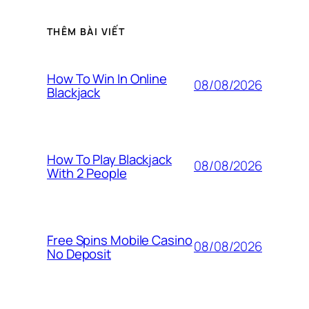
THÊM BÀI VIẾT
How To Win In Online
08/08/2026
Blackjack
How To Play Blackjack
08/08/2026
With 2 People
Free Spins Mobile Casino
08/08/2026
No Deposit