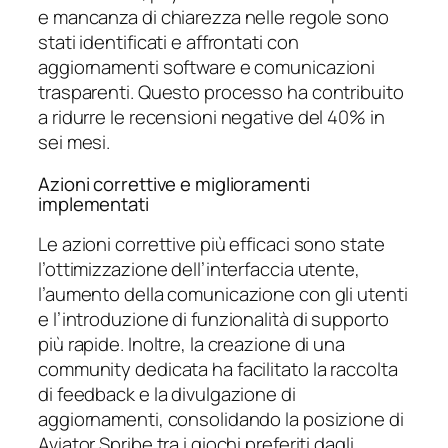
e mancanza di chiarezza nelle regole sono
stati identificati e affrontati con
aggiornamenti software e comunicazioni
trasparenti. Questo processo ha contribuito
a ridurre le recensioni negative del 40% in
sei mesi.
Azioni correttive e miglioramenti
implementati
Le azioni correttive più efficaci sono state
l’ottimizzazione dell’interfaccia utente,
l’aumento della comunicazione con gli utenti
e l’introduzione di funzionalità di supporto
più rapide. Inoltre, la creazione di una
community dedicata ha facilitato la raccolta
di feedback e la divulgazione di
aggiornamenti, consolidando la posizione di
Aviator Spribe tra i giochi preferiti dagli