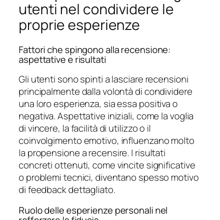
utenti nel condividere le
proprie esperienze
Fattori che spingono alla recensione:
aspettative e risultati
Gli utenti sono spinti a lasciare recensioni
principalmente dalla volontà di condividere
una loro esperienza, sia essa positiva o
negativa. Aspettative iniziali, come la voglia
di vincere, la facilità di utilizzo o il
coinvolgimento emotivo, influenzano molto
la propensione a recensire. I risultati
concreti ottenuti, come vincite significative
o problemi tecnici, diventano spesso motivo
di feedback dettagliato.
Ruolo delle esperienze personali nel
rafforzare la fiducia