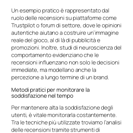
Un esempio pratico è rappresentato dal
ruolo delle recensioni su piattaforme come
Trustpilot o forum di settore, dove le opinioni
autentiche aiutano a costruire un’immagine
reale del gioco, al di là di pubblicità e
promozioni. Inoltre, studi di neuroscienza del
comportamento evidenziano che le
recensioni influenzano non solo le decisioni
immediate, ma modellano anche la
percezione a lungo termine di un brand.
Metodi pratici per monitorare la
soddisfazione nel tempo
Per mantenere alta la soddisfazione degli
utenti, è vitale monitorarla costantemente.
Tra le tecniche più utilizzate troviamo l’analisi
delle recensioni tramite strumenti di