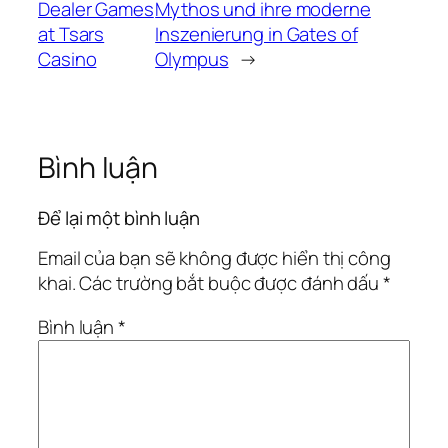
Dealer Games
Mythos und ihre moderne
at Tsars
Inszenierung in Gates of
Casino
Olympus
→
Bình luận
Để lại một bình luận
Email của bạn sẽ không được hiển thị công
khai.
Các trường bắt buộc được đánh dấu
*
Bình luận
*