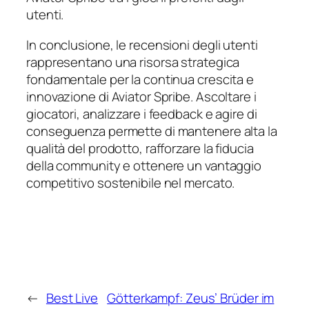
utenti.
In conclusione, le recensioni degli utenti
rappresentano una risorsa strategica
fondamentale per la continua crescita e
innovazione di Aviator Spribe. Ascoltare i
giocatori, analizzare i feedback e agire di
conseguenza permette di mantenere alta la
qualità del prodotto, rafforzare la fiducia
della community e ottenere un vantaggio
competitivo sostenibile nel mercato.
←
Best Live
Götterkampf: Zeus’ Brüder im