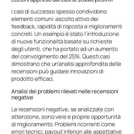
I casi di successo spesso condividono
elementi comuni: ascolto attivo dei
feedback, rapidità di risposta e miglioramenti
concreti. Un esempio è stato l’introduzione
di nuove funzionalità basate su richieste
degli utenti, che ha portato ad un aumento
del coinvolgimento del 25%. Questi casi
dimostrano che un’analisi approfondita delle
recensioni può guidare innovazioni di
prodotto efficaci.
Analisi dei problemi rilevati nelle recensioni
negative
Le recensioni negative, se analizzate con
attenzione, sono vere e proprie opportunità
di miglioramento. Problemi ricorrenti come
errori tecnici, payout inferiori alle aspettative