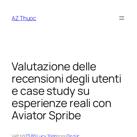
Chuyển
đến
AZ Thuoc
phần
nội
dung
Valutazione delle
recensioni degli utenti
e case study su
esperienze reali con
Aviator Spribe
Viết bởi
TS.BS Lucy Trinh
trong
Tin tức