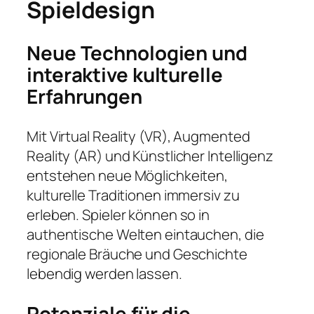
Spieldesign
Neue Technologien und
interaktive kulturelle
Erfahrungen
Mit Virtual Reality (VR), Augmented
Reality (AR) und Künstlicher Intelligenz
entstehen neue Möglichkeiten,
kulturelle Traditionen immersiv zu
erleben. Spieler können so in
authentische Welten eintauchen, die
regionale Bräuche und Geschichte
lebendig werden lassen.
Potenziale für die