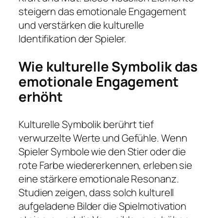
steigern das emotionale Engagement
und verstärken die kulturelle
Identifikation der Spieler.
Wie kulturelle Symbolik das
emotionale Engagement
erhöht
Kulturelle Symbolik berührt tief
verwurzelte Werte und Gefühle. Wenn
Spieler Symbole wie den Stier oder die
rote Farbe wiedererkennen, erleben sie
eine stärkere emotionale Resonanz.
Studien zeigen, dass solch kulturell
aufgeladene Bilder die Spielmotivation