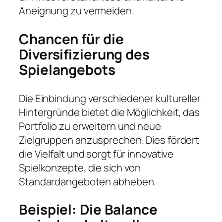
Aneignung zu vermeiden.
Chancen für die
Diversifizierung des
Spielangebots
Die Einbindung verschiedener kultureller
Hintergründe bietet die Möglichkeit, das
Portfolio zu erweitern und neue
Zielgruppen anzusprechen. Dies fördert
die Vielfalt und sorgt für innovative
Spielkonzepte, die sich von
Standardangeboten abheben.
Beispiel: Die Balance