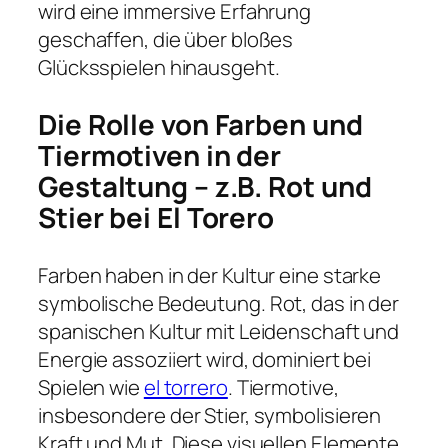
wird eine immersive Erfahrung
geschaffen, die über bloßes
Glücksspielen hinausgeht.
Die Rolle von Farben und
Tiermotiven in der
Gestaltung – z.B. Rot und
Stier bei El Torero
Farben haben in der Kultur eine starke
symbolische Bedeutung. Rot, das in der
spanischen Kultur mit Leidenschaft und
Energie assoziiert wird, dominiert bei
Spielen wie
el torrero
. Tiermotive,
insbesondere der Stier, symbolisieren
Kraft und Mut. Diese visuellen Elemente