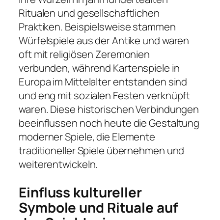
Ritualen und gesellschaftlichen
Praktiken. Beispielsweise stammen
Würfelspiele aus der Antike und waren
oft mit religiösen Zeremonien
verbunden, während Kartenspiele in
Europa im Mittelalter entstanden sind
und eng mit sozialen Festen verknüpft
waren. Diese historischen Verbindungen
beeinflussen noch heute die Gestaltung
moderner Spiele, die Elemente
traditioneller Spiele übernehmen und
weiterentwickeln.
Einfluss kultureller
Symbole und Rituale auf