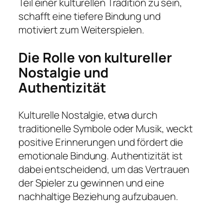
Teil einer kulturellen Tradition zu sein,
schafft eine tiefere Bindung und
motiviert zum Weiterspielen.
Die Rolle von kultureller
Nostalgie und
Authentizität
Kulturelle Nostalgie, etwa durch
traditionelle Symbole oder Musik, weckt
positive Erinnerungen und fördert die
emotionale Bindung. Authentizität ist
dabei entscheidend, um das Vertrauen
der Spieler zu gewinnen und eine
nachhaltige Beziehung aufzubauen.