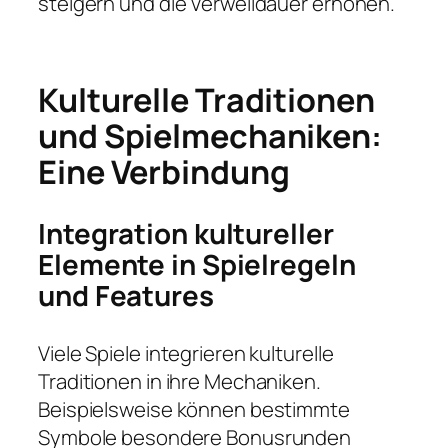
steigern und die Verweildauer erhöhen.
Kulturelle Traditionen
und Spielmechaniken:
Eine Verbindung
Integration kultureller
Elemente in Spielregeln
und Features
Viele Spiele integrieren kulturelle
Traditionen in ihre Mechaniken.
Beispielsweise können bestimmte
Symbole besondere Bonusrunden