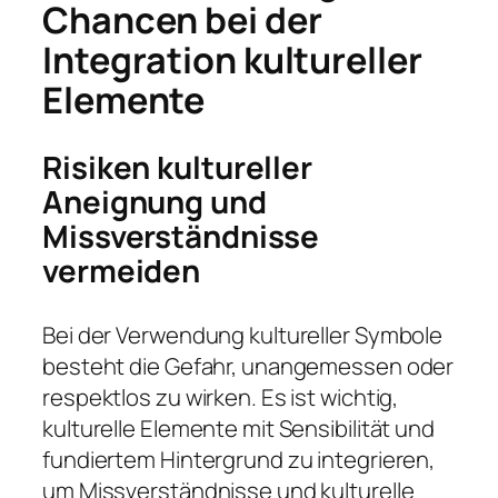
Chancen bei der
Integration kultureller
Elemente
Risiken kultureller
Aneignung und
Missverständnisse
vermeiden
Bei der Verwendung kultureller Symbole
besteht die Gefahr, unangemessen oder
respektlos zu wirken. Es ist wichtig,
kulturelle Elemente mit Sensibilität und
fundiertem Hintergrund zu integrieren,
um Missverständnisse und kulturelle