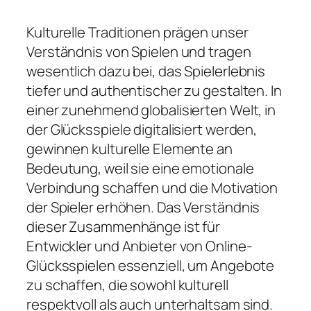
Kulturelle Traditionen prägen unser
Verständnis von Spielen und tragen
wesentlich dazu bei, das Spielerlebnis
tiefer und authentischer zu gestalten. In
einer zunehmend globalisierten Welt, in
der Glücksspiele digitalisiert werden,
gewinnen kulturelle Elemente an
Bedeutung, weil sie eine emotionale
Verbindung schaffen und die Motivation
der Spieler erhöhen. Das Verständnis
dieser Zusammenhänge ist für
Entwickler und Anbieter von Online-
Glücksspielen essenziell, um Angebote
zu schaffen, die sowohl kulturell
respektvoll als auch unterhaltsam sind.