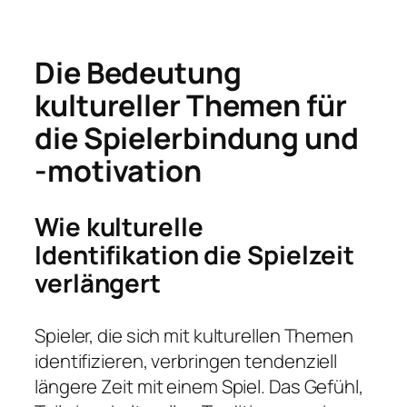
Die Bedeutung
kultureller Themen für
die Spielerbindung und
-motivation
Wie kulturelle
Identifikation die Spielzeit
verlängert
Spieler, die sich mit kulturellen Themen
identifizieren, verbringen tendenziell
längere Zeit mit einem Spiel. Das Gefühl,