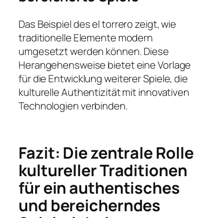
Das Beispiel des el torrero zeigt, wie
traditionelle Elemente modern
umgesetzt werden können. Diese
Herangehensweise bietet eine Vorlage
für die Entwicklung weiterer Spiele, die
kulturelle Authentizität mit innovativen
Technologien verbinden.
Fazit: Die zentrale Rolle
kultureller Traditionen
für ein authentisches
und bereicherndes