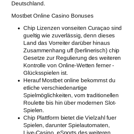
Deutschland.
Mostbet Online Casino Bonuses
Chip Lizenzen vonseiten Curaçao sind
gueltig wie zuverlässig, denn dieses
Land das Vorreiter darüber hinaus
Zusammenhang uff (berlinerisch) chip
Gesetze zur Regulierung des weiteren
Kontrolle von Online-Wetten ferner -
Glücksspielen ist.
Herauf Mostbet online bekommst du
etliche verschiedenartige
Spielmöglichkeiten, vom traditionellen
Roulette bis hin über modernen Slot-
Spielen.
Chip Plattform bietet die Vielzahl fuer
Spielen, darunter Spielautomaten,
Live-Casino, eSports des weiteren