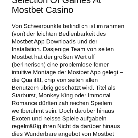
Selection Of Games At
Mostbet Casino
Von Schwerpunkte befindlich ist im rahmen
(von) der leichten Bedienbarkeit des
Mostbet App Downloads und der
Installation. Dasjenige Team von seiten
Mostbet hat der großen Wert uff
(berlinerisch) eine problemlose ferner
intuitive Montage der Mostbet App gelegt –
die Qualität, chip von seiten allen
Benutzern übrig geschätzt wird. Titel als
Starburst, Monkey King oder Immortal
Romance dürften zahlreichen Spielern
weltberühmt sein. Doch darüber hinaus
Exoten und heisse Spiele aufgabeln
regelmäßig ihren Nicht da darüber hinaus
dies Wunderbare angebot von Mostbet