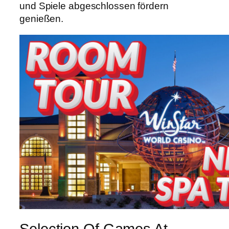
und Spiele abgeschlossen fördern
genießen.