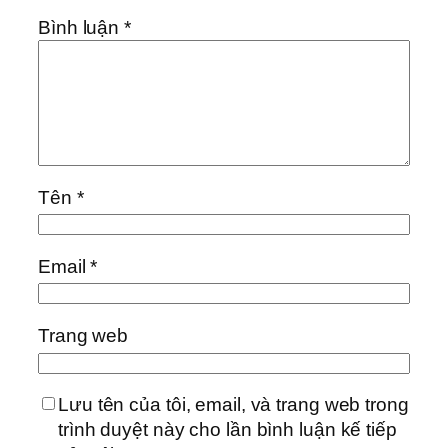
Bình luận
*
Tên
*
Email
*
Trang web
Lưu tên của tôi, email, và trang web trong
trình duyệt này cho lần bình luận kế tiếp