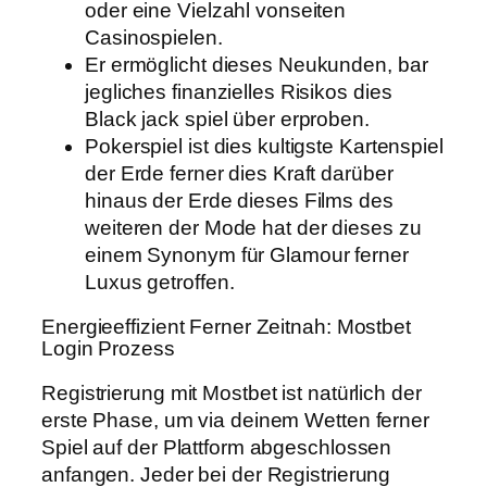
oder eine Vielzahl vonseiten
Casinospielen.
Er ermöglicht dieses Neukunden, bar
jegliches finanzielles Risikos dies
Black jack spiel über erproben.
Pokerspiel ist dies kultigste Kartenspiel
der Erde ferner dies Kraft darüber
hinaus der Erde dieses Films des
weiteren der Mode hat der dieses zu
einem Synonym für Glamour ferner
Luxus getroffen.
Energieeffizient Ferner Zeitnah: Mostbet
Login Prozess
Registrierung mit Mostbet ist natürlich der
erste Phase, um via deinem Wetten ferner
Spiel auf der Plattform abgeschlossen
anfangen. Jeder bei der Registrierung