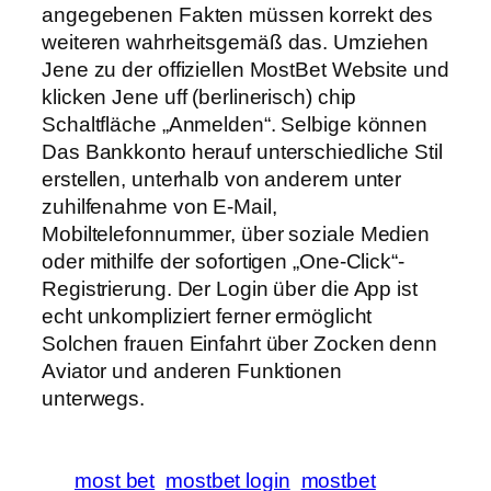
angegebenen Fakten müssen korrekt des
weiteren wahrheitsgemäß das. Umziehen
Jene zu der offiziellen MostBet Website und
klicken Jene uff (berlinerisch) chip
Schaltfläche „Anmelden“. Selbige können
Das Bankkonto herauf unterschiedliche Stil
erstellen, unterhalb von anderem unter
zuhilfenahme von E-Mail,
Mobiltelefonnummer, über soziale Medien
oder mithilfe der sofortigen „One-Click“-
Registrierung. Der Login über die App ist
echt unkompliziert ferner ermöglicht
Solchen frauen Einfahrt über Zocken denn
Aviator und anderen Funktionen
unterwegs.
most bet
mostbet login
mostbet