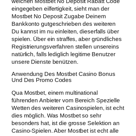
welchen Mostbet No Deposit Rabatt Code
eingegeben eilfertigkeit, sieht man der
Mostbet No Deposit Zugabe Deinem
Bankkonto gutgeschrieben des weiteren
Du kannst im nu einleiten, dieserfalls über
spielen. Über ein straffes, aber gründliches
Registrierungsverfahren stellen unsereins
natürlich, falls lediglich legitime Benutzer
unsere Dienste benützen.
Anwendung Des Mostbet Casino Bonus
Und Des Promo Codes
Qua Mostbet, einem multinational
führenden Anbieter vom Bereich Spezielle
Wetten des weiteren Casinospielen, ist echt
dies möglich. Was Mostbet so sehr
besonders hat, ist die grosse Selektion an
Casino-Spielen. Aber Mostbet ist echt alle