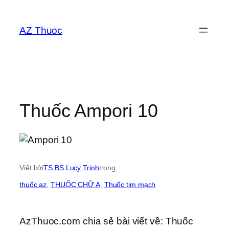
Chuyển
đến
AZ Thuoc
phần
nội
dung
Thuốc Ampori 10
Viết bởi
TS.BS Lucy Trinh
trong
thuốc az
, 
THUỐC CHỮ A
, 
Thuốc tim mạch
AzThuoc.com chia sẻ bài viết về: Thuốc