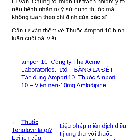
tư vấn. Chúng tôi miễn trừ trách nhiệm y tế
nếu bệnh nhân tự ý sử dụng thuốc mà
không tuân theo chỉ định của bác sĩ.
Cần tư vấn thêm về Thuốc Ampori 10 bình
luận cuối bài viết.
ampori 10
Công ty The Acme
Laboratories.
Ltd – BĂNG LA ĐÉT
Tác dụng Ampori 10
Thuốc Ampori
10 – Viên nén-10mg Amlodipine
←
Thuốc
Liệu pháp miễn dịch điều
Tenofovir là gì?
trị ung thư với thuốc
Lợi ích của