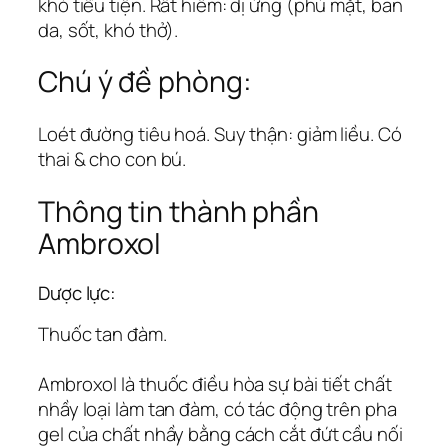
khó tiểu tiện. Rất hiếm: dị ứng (phù mặt, ban
da, sốt, khó thở).
Chú ý đề phòng:
Loét đường tiêu hoá. Suy thận: giảm liều. Có
thai & cho con bú.
Thông tin thành phần
Ambroxol
Dược lực:
Thuốc tan đàm.
Ambroxol là thuốc điều hòa sự bài tiết chất
nhầy loại làm tan đàm, có tác động trên pha
gel của chất nhầy bằng cách cắt đứt cầu nối