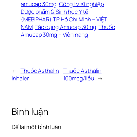
amucap 30mg
Công ty Xí nghiệp
Dược phẩm & Sinh học Y tế
(MEBIPHAR) TP Hồ Chí Minh – VIỆT
NAM
Tác dụng Amucap 30mg
Thuốc
Amucap 30mg – Viên nang
←
Thuốc Asthalin
Thuốc Asthalin
Inhaler
100mcg/liều
→
Bình luận
Để lại một bình luận