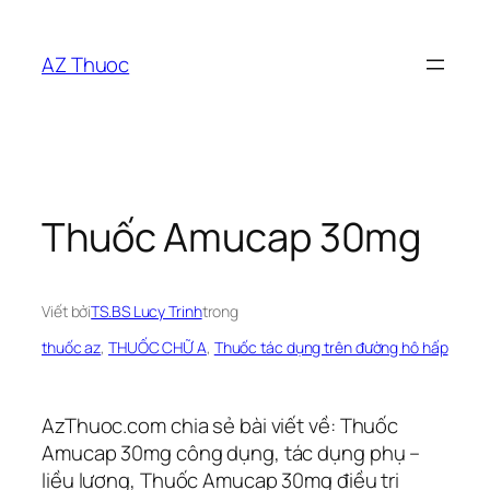
Chuyển
đến
AZ Thuoc
phần
nội
dung
Thuốc Amucap 30mg
Viết bởi
TS.BS Lucy Trinh
trong
thuốc az
, 
THUỐC CHỮ A
, 
Thuốc tác dụng trên đường hô hấp
AzThuoc.com chia sẻ bài viết về: Thuốc
Amucap 30mg công dụng, tác dụng phụ –
liều lượng, Thuốc Amucap 30mg điều trị