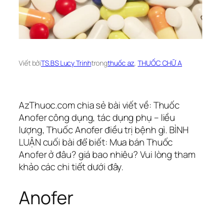
Viết bởi
TS.BS Lucy Trinh
trong
thuốc az
, 
THUỐC CHỮ A
AzThuoc.com chia sẻ bài viết về: Thuốc
Anofer công dụng, tác dụng phụ – liều
lượng, Thuốc Anofer điều trị bệnh gì. BÌNH
LUẬN cuối bài để biết: Mua bán Thuốc
Anofer ở đâu? giá bao nhiêu? Vui lòng tham
khảo các chi tiết dưới đây.
Anofer