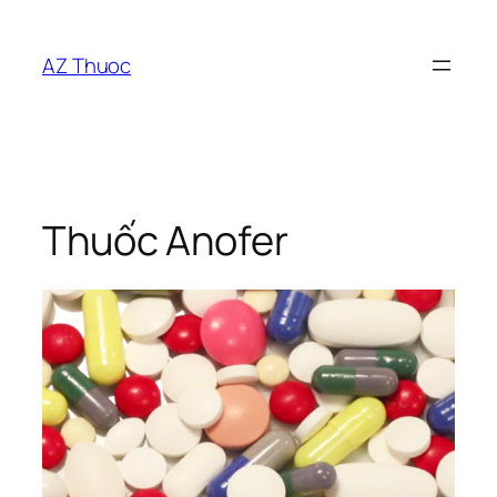
Chuyển
đến
AZ Thuoc
phần
nội
dung
Thuốc Anofer