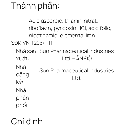
Thành phần:
Acid ascorbic, thiamin nitrat,
riboflavin, pyridoxin HCl, acid folic,
nicotinamid, elemental iron…
SĐK:
VN-12034-11
Nhà sản
Sun Pharmaceutical Industries
xuất:
Ltd. – ẤN ĐỘ
Nhà
Sun Pharmaceutical Industries
đăng
Ltd.
ký:
Nhà
phân
phối:
Chỉ định: