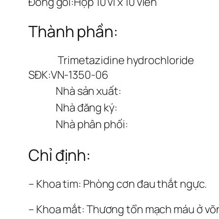
Đóng gói:
Hộp 10 vỉ x 10 viên
Thành phần:
Trimetazidine hydrochloride
SĐK:
VN-1350-06
Nhà sản xuất:
Nhà đăng ký:
Nhà phân phối:
Chỉ định:
– Khoa tim: Phòng cơn đau thắt ngực.
– Khoa mắt: Thương tổn mạch máu ở võ