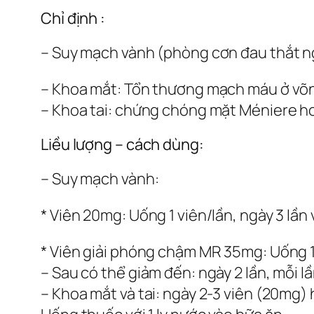
Chỉ định :
– Suy mạch vành (phòng cơn đau thắt n
– Khoa mắt: Tổn thương mạch máu ở v
– Khoa tai: chứng chóng mặt Méniere h
Liều lượng – cách dùng:
– Suy mạch vành:
* Viên 20mg: Uống 1 viên/lần, ngày 3 lần
* Viên giải phóng chậm MR 35mg: Uống 1 
– Sau có thể giảm đến: ngày 2 lần, mỗi 
– Khoa mắt và tai: ngày 2-3 viên (20mg) 