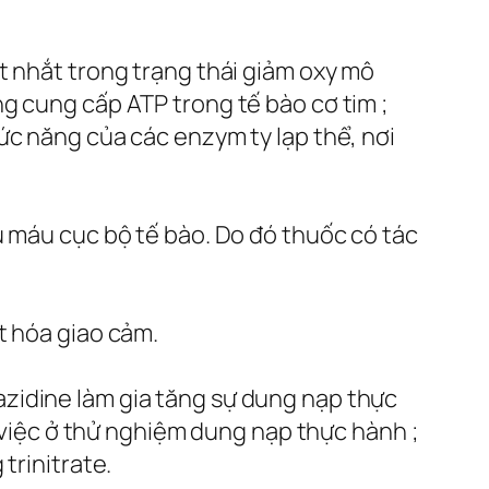
t nhắt trong trạng thái giảm oxy mô
g cung cấp ATP trong tế bào cơ tim ;
ức năng của các enzym ty lạp thể, nơi
u máu cục bộ tế bào. Do đó thuốc có tác
t hóa giao cảm.
zidine làm gia tăng sự dung nạp thực
m việc ở thử nghiệm dung nạp thực hành ;
trinitrate.