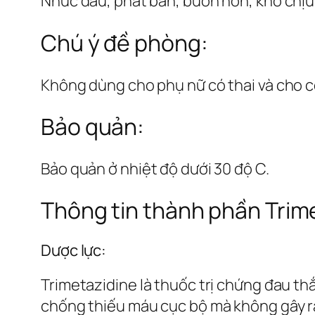
Nhức đầu, phát ban, buồn nôn, khó chịu
Chú ý đề phòng:
Không dùng cho phụ nữ có thai và cho co
Bảo quản:
Bảo quản ở nhiệt độ dưới 30 độ C.
Thông tin thành phần Trim
Dược lực:
Trimetazidine là thuốc trị chứng đau t
chống thiếu máu cục bộ mà không gây ra 