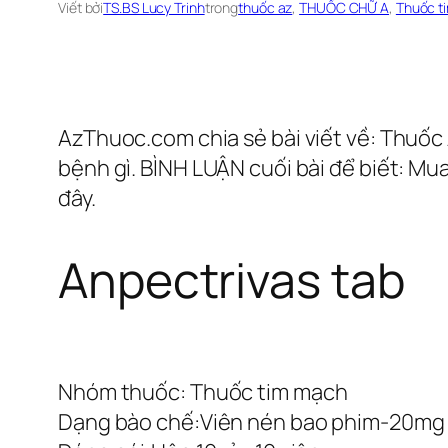
Viết bởi
TS.BS Lucy Trinh
trong
thuốc az
, 
THUỐC CHỮ A
, 
Thuốc t
AzThuoc.com chia sẻ bài viết về: Thuốc 
bệnh gì. BÌNH LUẬN cuối bài để biết: Mu
đây.
Anpectrivas tab
Nhóm thuốc:
Thuốc tim mạch
Dạng bào chế:
Viên nén bao phim-20mg