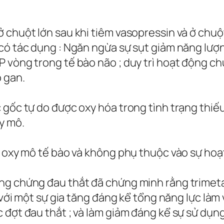
 chuột lớn sau khi tiêm vasopressin và ở chuộ
có tác dụng : Ngăn ngừa sự sụt giảm năng lượn
 vòng trong tế bào não ; duy trì hoạt động ch
 gan.
 gốc tự do được oxy hóa trong tình trạng thiế
y mô.
m oxy mô tế bào và không phụ thuộc vào sự hoạ
ng chứng đau thắt đã chứng minh rằng trimeta
, với một sự gia tăng đáng kể tổng năng lực là
đợt đau thắt ; và làm giảm đáng kể sự sử dụng 