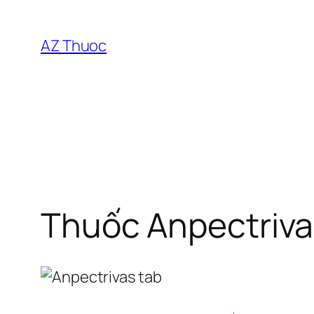
Chuyển
đến
AZ Thuoc
phần
nội
dung
Thuốc Anpectriva