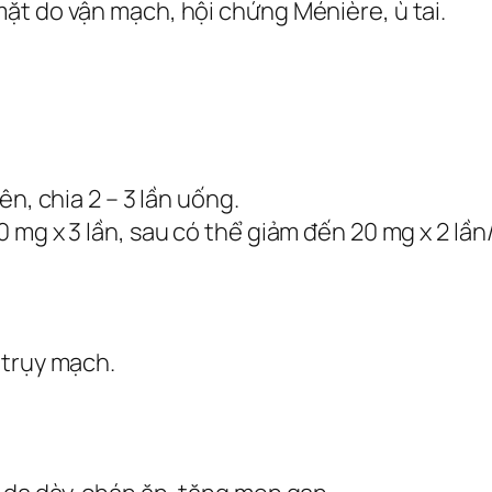
ặt do vận mạch, hội chứng Ménière, ù tai.
ên, chia 2 – 3 lần uống.
 mg x 3 lần, sau có thể giảm đến 20 mg x 2 lần
 trụy mạch.