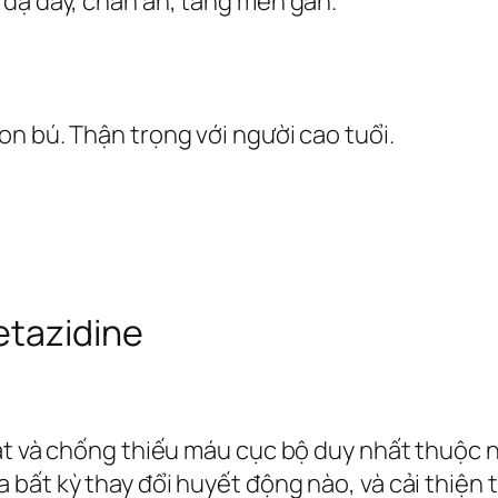
 dạ dày, chán ăn, tăng men gan.
n bú. Thận trọng với người cao tuổi.
etazidine
hắt và chống thiếu máu cục bộ duy nhất thuộc
bất kỳ thay đổi huyết động nào, và cải thiện t