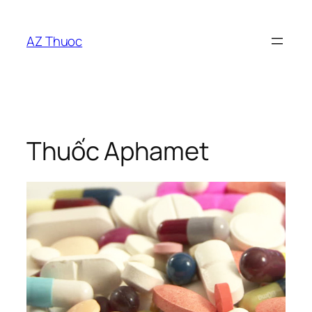
Chuyển
đến
AZ Thuoc
phần
nội
dung
Thuốc Aphamet