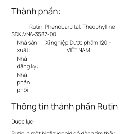
Thành phần:
Rutin, Phenobarbital, Theophylline
SĐK:
VNA-3587-00
Nhà sản
Xí nghiệp Dược phẩm 120 –
xuất:
VIỆT NAM
Nhà
đăng ký:
Nhà
phân
phối:
Thông tin thành phần Rutin
Dược lực:
Rutin là một bioflavonoid dễ dàng tìm thấy