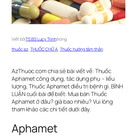
Viết bởi
TS.BS Lucy Trinh
trong
thuốc az
, 
THUỐC CHỮ A
, 
Thuốc hướng tâm thần
AzThuoc.com chia sẻ bài viết về: Thuốc
Aphamet công dụng, tác dụng phụ – liều
lượng, Thuốc Aphamet điều trị bệnh gì. BÌNH
LUẬN cuối bài để biết: Mua bán Thuốc
Aphamet ở đâu? giá bao nhiêu? Vui lòng
tham khảo các chi tiết dưới đây.
Aphamet