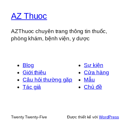
AZ Thuoc
AZThuoc chuyên trang thông tin thuốc,
phòng khám, bệnh viện, y dược
Blog
Sự kiện
Giới thiệu
Cửa hàng
Câu hỏi thường gặp
Mẫu
Tác giả
Chủ đề
Twenty Twenty-Five
Được thiết kế với
WordPress