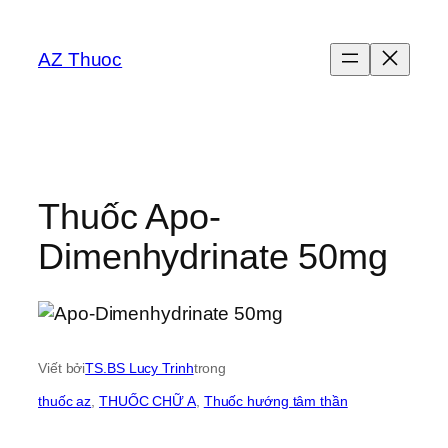
Chuyển
đến
AZ Thuoc
phần
nội
dung
Thuốc Apo-
Dimenhydrinate 50mg
Viết bởi
TS.BS Lucy Trinh
trong
thuốc az
, 
THUỐC CHỮ A
, 
Thuốc hướng tâm thần