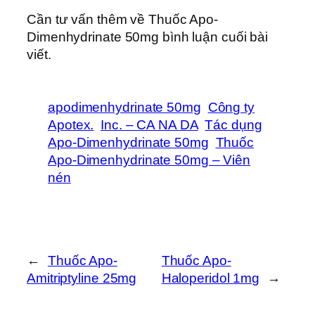
Cần tư vấn thêm về Thuốc Apo-
Dimenhydrinate 50mg bình luận cuối bài
viết.
apodimenhydrinate 50mg
Công ty
Apotex.
Inc. – CA NA DA
Tác dụng
Apo-Dimenhydrinate 50mg
Thuốc
Apo-Dimenhydrinate 50mg – Viên
nén
←
Thuốc Apo-
Thuốc Apo-
Amitriptyline 25mg
Haloperidol 1mg
→