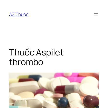
Chuyển
đến
AZ Thuoc
phần
nội
dung
Thuốc Aspilet
thrombo