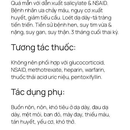
Quá mẫn với dẫn xuất salicylate & NSAID.
Bệnh nhân ưa chảy máu, nguy cơ xuất
huyết, giảm tiểu cầu. Loét dạ dày-tá tràng
tiến triển. Tiền sử bệnh hen, suy tim vừa &
nặng, suy gan, suy thận. 3 tháng cuối thai kỳ.
Tương tác thuốc:
Không nên phối hợp với glucocorticoid,
NSAID, methotrexate, heparin, warfarin,
thuốc thải acid uric niệu, pentoxifyllin.
Tác dụng phụ:
Buồn nôn, nôn, khó tiêu ở dạ dày, đau dạ
dày, mệt mỏi, ban đỏ, mày đay, thiếu máu,
tán huyết, yếu cơ, khó thở.