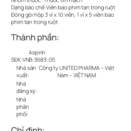
Nhóm thuốc:
Thuốc tim mạch
Dạng bào chế:
Viên bao phim tan trong ruột
Đóng gói:
hộp 3 vỉ x 10 viên, 1 vỉ x 5 viên bao
phim tan trong ruột
Thành phần:
Aspirin
SĐK:
VNB-3683-05
Nhà sản
Công ty UNITED PHARMA – Việt
xuất:
Nam – VIỆT NAM
Nhà
đăng ký:
Nhà
phân
phối:
Chỉ định: