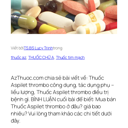
Viết bởi
TS.BS Lucy Trinh
trong
thuốc az
, 
THUỐC CHỮ A
, 
Thuốc tim mạch
AzThuoc.com chia sẻ bài viết về: Thuốc
Aspilet thrombo công dụng, tác dụng phụ –
liều lượng, Thuốc Aspilet thrombo điều trị
bệnh gì. BÌNH LUẬN cuối bài để biết: Mua bán
Thuốc Aspilet thrombo ở đâu? giá bao
nhiêu? Vui lòng tham khảo các chi tiết dưới
đây.