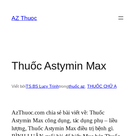
Chuyển
đến
AZ Thuoc
phần
nội
dung
Thuốc Astymin Max
Viết bởi
TS.BS Lucy Trinh
trong
thuốc az
, 
THUỐC CHỮ A
AzThuoc.com chia sẻ bài viết về: Thuốc
Astymin Max công dụng, tác dụng phụ – liều
lượng, Thuốc Astymin Max điều trị bệnh gì.