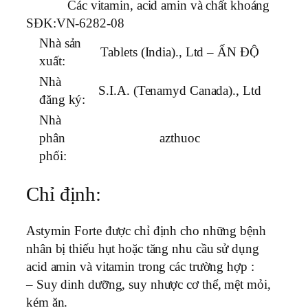
Các vitamin, acid amin và chất khoáng
SĐK:
VN-6282-08
Nhà sản
Tablets (India)., Ltd – ẤN ĐỘ
xuất:
Nhà
S.I.A. (Tenamyd Canada)., Ltd
đăng ký:
Nhà
phân
azthuoc
phối:
Chỉ định:
Astymin Forte được chỉ định cho những bệnh
nhân bị thiếu hụt hoặc tăng nhu cầu sử dụng
acid amin và vitamin trong các trường hợp :
– Suy dinh dưỡng, suy nhược cơ thể, mệt mỏi,
kém ăn.