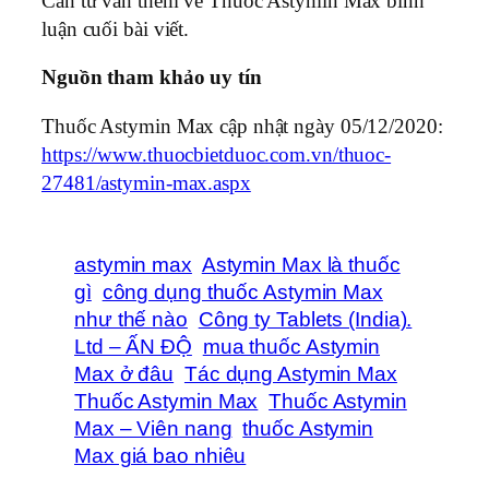
Cần tư vấn thêm về Thuốc Astymin Max bình
luận cuối bài viết.
Nguồn tham khảo uy tín
Thuốc Astymin Max cập nhật ngày 05/12/2020:
https://www.thuocbietduoc.com.vn/thuoc-
27481/astymin-max.aspx
astymin max
Astymin Max là thuốc
gì
công dụng thuốc Astymin Max
như thế nào
Công ty Tablets (India).
Ltd – ẤN ĐỘ
mua thuốc Astymin
Max ở đâu
Tác dụng Astymin Max
Thuốc Astymin Max
Thuốc Astymin
Max – Viên nang
thuốc Astymin
Max giá bao nhiêu