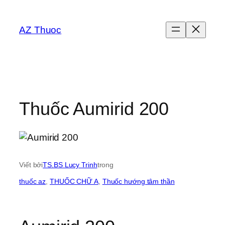
Chuyển
đến
AZ Thuoc
phần
nội
dung
Thuốc Aumirid 200
Viết bởi
TS.BS Lucy Trinh
trong
thuốc az
, 
THUỐC CHỮ A
, 
Thuốc hướng tâm thần