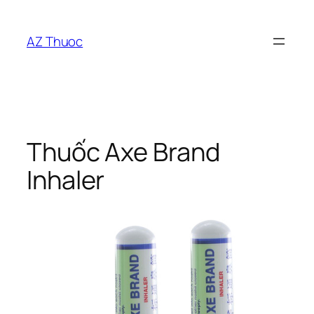
Chuyển
đến
AZ Thuoc
phần
nội
dung
Thuốc Axe Brand
Inhaler