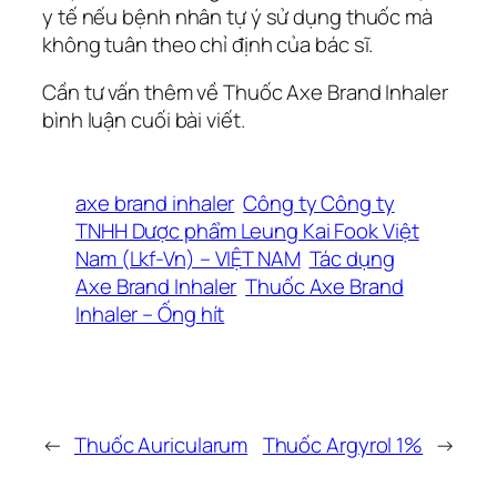
y tế nếu bệnh nhân tự ý sử dụng thuốc mà
không tuân theo chỉ định của bác sĩ.
Cần tư vấn thêm về Thuốc Axe Brand Inhaler
bình luận cuối bài viết.
axe brand inhaler
Công ty Công ty
TNHH Dược phẩm Leung Kai Fook Việt
Nam (Lkf-Vn) – VIỆT NAM
Tác dụng
Axe Brand Inhaler
Thuốc Axe Brand
Inhaler – Ống hít
←
Thuốc Auricularum
Thuốc Argyrol 1%
→