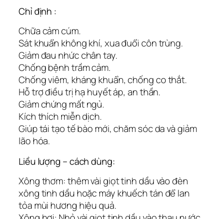
Chỉ định :
Chữa cảm cúm.
Sát khuẩn không khí, xua đuổi côn trùng.
Giảm đau nhức chân tay.
Chống bệnh trầm cảm.
Chống viêm, kháng khuẩn, chống co thắt.
Hỗ trợ điều trị hạ huyết áp, an thần.
Giảm chứng mất ngủ.
Kích thích miễn dịch.
Giúp tái tạo tế bào mới, chăm sóc da và giảm
lão hóa.
Liều lượng – cách dùng:
Xông thơm: thêm vài giọt tinh dầu vào đèn
xông tinh dầu hoặc máy khuếch tán để lan
tỏa mùi hương hiệu quả.
Xông hơi: Nhỏ vài giọt tinh dầu vào thau nước