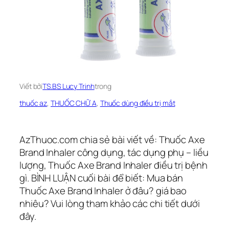
Viết bởi
TS.BS Lucy Trinh
trong
thuốc az
, 
THUỐC CHỮ A
, 
Thuốc dùng điều trị mắt
AzThuoc.com chia sẻ bài viết về: Thuốc Axe
Brand Inhaler công dụng, tác dụng phụ – liều
lượng, Thuốc Axe Brand Inhaler điều trị bệnh
gì. BÌNH LUẬN cuối bài để biết: Mua bán
Thuốc Axe Brand Inhaler ở đâu? giá bao
nhiêu? Vui lòng tham khảo các chi tiết dưới
đây.