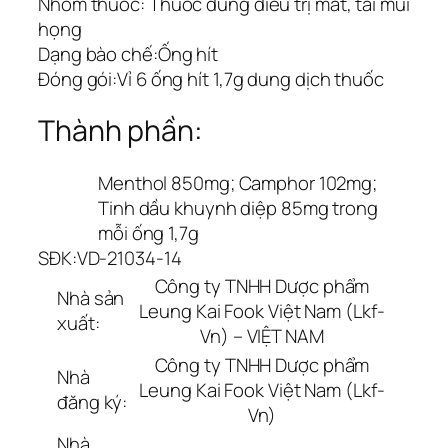
Nhóm thuốc:
Thuốc dùng điều trị mắt, tai mũi
họng
Dạng bào chế:
Ống hít
Đóng gói:
Vỉ 6 ống hít 1,7g dung dịch thuốc
Thành phần:
Menthol 850mg; Camphor 102mg;
Tinh dầu khuynh diệp 85mg trong
mỗi ống 1,7g
SĐK:
VD-21034-14
Công ty TNHH Dược phẩm
Nhà sản
Leung Kai Fook Việt Nam (Lkf-
xuất:
Vn) – VIỆT NAM
Công ty TNHH Dược phẩm
Nhà
Leung Kai Fook Việt Nam (Lkf-
đăng ký:
Vn)
Nhà