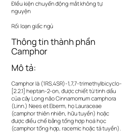
ĐIều kiện chuyển động mắt không tự
nguyện
Rối loạn giấc ngủ
Thông tin thành phần
Camphor
Mô tả:
Camphor là (1RS,4SR)-1,7,7-trimethylbicyclo-
[2.2.1] heptan-2-on, được chiết từ tinh dầu
của cây Long não Cinnamomum camphora
(Linn.) Nees et Eberm, họ Lauraceae
(camphor thiên nhiên, hữu tuyền) hoặc
được điều chế bằng tổng hợp hoá học
(camphor tổng hợp, racemic hoặc tả tuyền).