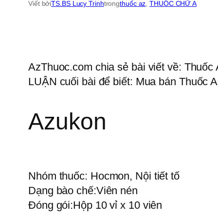
Viết bởi
TS.BS Lucy Trinh
trong
thuốc az
, 
THUỐC CHỮ A
AzThuoc.com chia sẻ bài viết về: Thuốc 
LUẬN cuối bài để biết: Mua bán Thuốc Az
Azukon
Nhóm thuốc:
Hocmon, Nội tiết tố
Dạng bào chế:
Viên nén
Đóng gói:
Hộp 10 vỉ x 10 viên