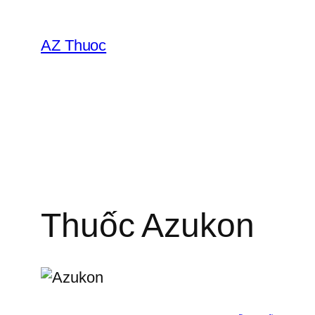
Chuyển
đến
AZ Thuoc
phần
nội
dung
Thuốc Azukon