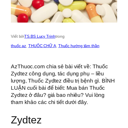
Viết bởi
TS.BS Lucy Trinh
trong
thuốc az
, 
THUỐC CHỮ A
, 
Thuốc hướng tâm thần
AzThuoc.com chia sẻ bài viết về: Thuốc
Zydtez công dụng, tác dụng phụ – liều
lượng, Thuốc Zydtez điều trị bệnh gì. BÌNH
LUẬN cuối bài để biết: Mua bán Thuốc
Zydtez ở đâu? giá bao nhiêu? Vui lòng
tham khảo các chi tiết dưới đây.
Zydtez