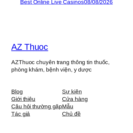
Best Online Live Casinos
08/08/2026
AZ Thuoc
AZThuoc chuyên trang thông tin thuốc,
phòng khám, bệnh viện, y dược
Blog
Sự kiện
Giới thiệu
Cửa hàng
Câu hỏi thường gặp
Mẫu
Tác giả
Chủ đề