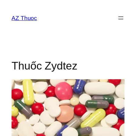
Chuyển
đến
AZ Thuoc
phần
nội
dung
Thuốc Zydtez