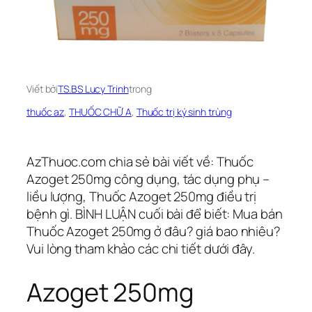
Viết bởi
TS.BS Lucy Trinh
trong
thuốc az
, 
THUỐC CHỮ A
, 
Thuốc trị ký sinh trùng
AzThuoc.com chia sẻ bài viết về: Thuốc
Azoget 250mg công dụng, tác dụng phụ –
liều lượng, Thuốc Azoget 250mg điều trị
bệnh gì. BÌNH LUẬN cuối bài để biết: Mua bán
Thuốc Azoget 250mg ở đâu? giá bao nhiêu?
Vui lòng tham khảo các chi tiết dưới đây.
Azoget 250mg