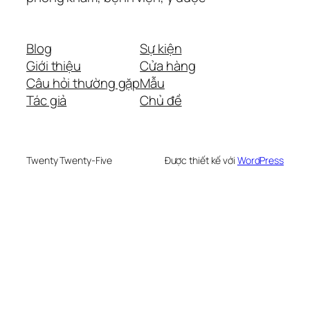
Blog
Sự kiện
Giới thiệu
Cửa hàng
Câu hỏi thường gặp
Mẫu
Tác giả
Chủ đề
Twenty Twenty-Five
Được thiết kế với
WordPress