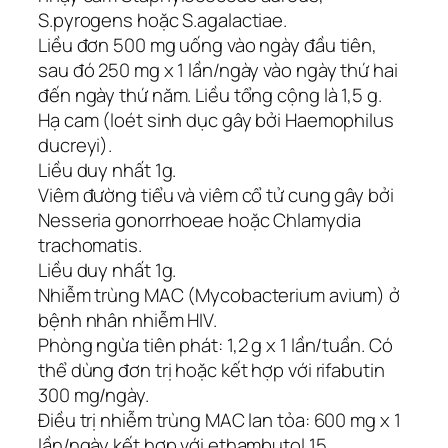
S.pyrogens hoặc S.agalactiae.
Liều đơn 500 mg uống vào ngày đầu tiên,
sau đó 250 mg x 1 lần/ngày vào ngày thứ hai
đến ngày thứ năm. Liều tổng cộng là 1,5 g.
Hạ cam (loét sinh dục gây bởi Haemophilus
ducreyi).
Liều duy nhất 1g.
Viêm đường tiểu và viêm cổ tử cung gây bởi
Nesseria gonorrhoeae hoặc Chlamydia
trachomatis.
Liều duy nhất 1g.
Nhiễm trùng MAC (Mycobacterium avium) ở
bệnh nhân nhiễm HIV.
Phòng ngừa tiên phát: 1,2 g x 1 lần/tuần. Có
thể dùng đơn trị hoặc kết hợp với rifabutin
300 mg/ngày.
Điều trị nhiễm trùng MAC lan tỏa: 600 mg x 1
lần/ngày kết hợp với ethambutol 15