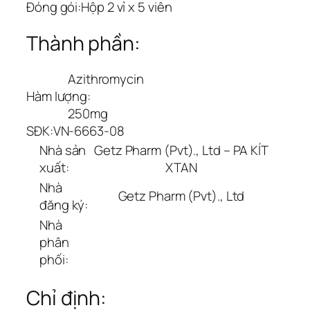
Đóng gói:
Hộp 2 vỉ x 5 viên
Thành phần:
Azithromycin
Hàm lượng:
250mg
SĐK:
VN-6663-08
Nhà sản
Getz Pharm (Pvt)., Ltd – PA KÍT
xuất:
XTAN
Nhà
Getz Pharm (Pvt)., Ltd
đăng ký:
Nhà
phân
phối:
Chỉ định: