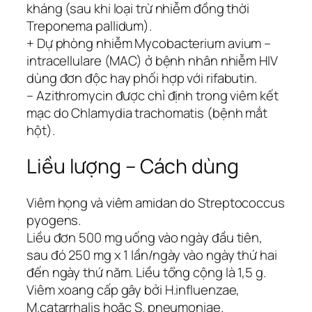
kháng (sau khi loại trừ nhiễm đồng thời
Treponema pallidum).
+ Dự phòng nhiễm Mycobacterium avium –
intracellulare (MAC) ở bệnh nhân nhiễm HIV
dùng đơn độc hay phối hợp với rifabutin.
– Azithromycin được chỉ định trong viêm kết
mạc do Chlamydia trachomatis (bệnh mắt
hột).
Liều lượng – Cách dùng
Viêm họng và viêm amidan do Streptococcus
pyogens.
Liều đơn 500 mg uống vào ngày đầu tiên,
sau đó 250 mg x 1 lần/ngày vào ngày thứ hai
đến ngày thứ năm. Liều tổng cộng là 1,5 g.
Viêm xoang cấp gây bởi H.influenzae,
M.catarrhalis hoặc S. pneumoniae.