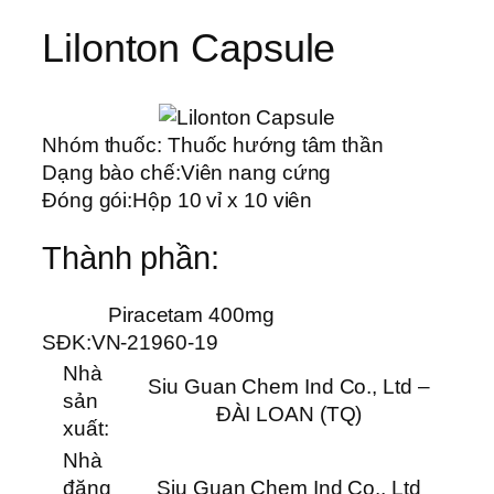
Lilonton Capsule
Nhóm thuốc:
Thuốc hướng tâm thần
Dạng bào chế:
Viên nang cứng
Đóng gói:
Hộp 10 vỉ x 10 viên
Thành phần:
Piracetam 400mg
SĐK:
VN-21960-19
Nhà
Siu Guan Chem Ind Co., Ltd –
sản
ĐÀI LOAN (TQ)
xuất:
Nhà
đăng
Siu Guan Chem Ind Co., Ltd