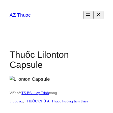
Chuyển
đến
AZ Thuoc
phần
nội
dung
Thuốc Lilonton
Capsule
Viết bởi
TS.BS Lucy Trinh
trong
thuốc az
, 
THUỐC CHỮ A
, 
Thuốc hướng tâm thần