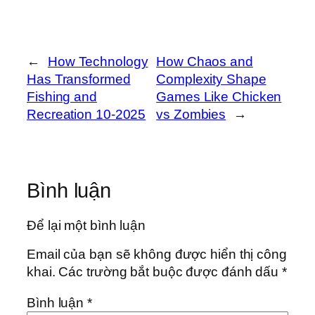
←
How Technology
How Chaos and
Has Transformed
Complexity Shape
Fishing and
Games Like Chicken
Recreation 10-2025
vs Zombies
→
Bình luận
Để lại một bình luận
Email của bạn sẽ không được hiển thị công
khai.
Các trường bắt buộc được đánh dấu
*
Bình luận
*