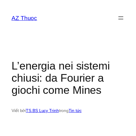
Chuyển
đến
AZ Thuoc
phần
nội
dung
L’energia nei sistemi
chiusi: da Fourier a
giochi come Mines
Viết bởi
TS.BS Lucy Trinh
trong
Tin tức