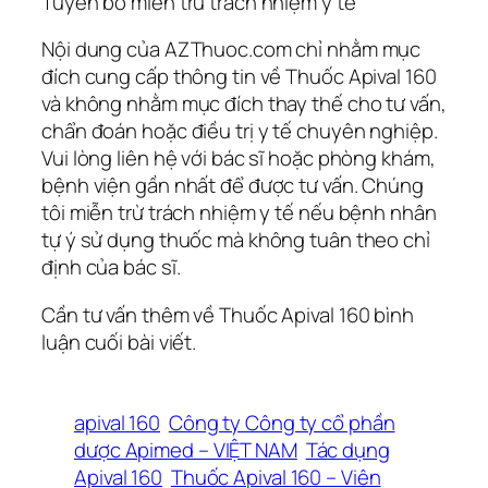
Tuyên bố miễn trừ trách nhiệm y tế
Nội dung của AZThuoc.com chỉ nhằm mục
đích cung cấp thông tin về Thuốc Apival 160
và không nhằm mục đích thay thế cho tư vấn,
chẩn đoán hoặc điều trị y tế chuyên nghiệp.
Vui lòng liên hệ với bác sĩ hoặc phòng khám,
bệnh viện gần nhất để được tư vấn. Chúng
tôi miễn trừ trách nhiệm y tế nếu bệnh nhân
tự ý sử dụng thuốc mà không tuân theo chỉ
định của bác sĩ.
Cần tư vấn thêm về Thuốc Apival 160 bình
luận cuối bài viết.
apival 160
Công ty Công ty cổ phần
dược Apimed – VIỆT NAM
Tác dụng
Apival 160
Thuốc Apival 160 – Viên