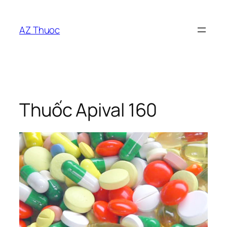
Chuyển
đến
AZ Thuoc
phần
nội
dung
Thuốc Apival 160