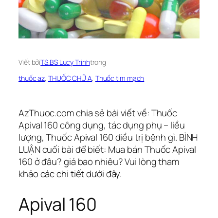
Viết bởi
TS.BS Lucy Trinh
trong
thuốc az
, 
THUỐC CHỮ A
, 
Thuốc tim mạch
AzThuoc.com chia sẻ bài viết về: Thuốc
Apival 160 công dụng, tác dụng phụ – liều
lượng, Thuốc Apival 160 điều trị bệnh gì. BÌNH
LUẬN cuối bài để biết: Mua bán Thuốc Apival
160 ở đâu? giá bao nhiêu? Vui lòng tham
khảo các chi tiết dưới đây.
Apival 160